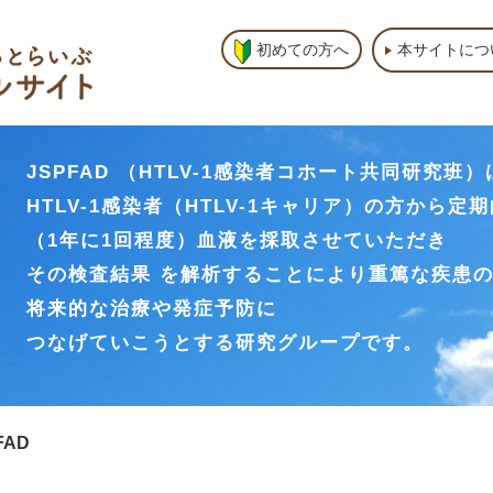
本サイトにつ
初めての方へ
JSPFAD （HTLV-1感染者コホート共同研究班）
HTLV-1感染者（HTLV-1キャリア）の方から定
（1年に1回程度）血液を採取させていただき
その検査結果 を解析することにより重篤な疾患
将来的な治療や発症予防に
つなげていこうとする研究グループです。
FAD