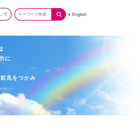
H
いて
English
T
L
V
-
は
1
期的に
情
報
の前兆をつかみ
ポ
ー
タ
ル
サ
イ